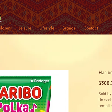
ildren
Leisure
Lifestyle
Brands
Contact
Haribo
$388.
Sold by
Un sach
rempli 