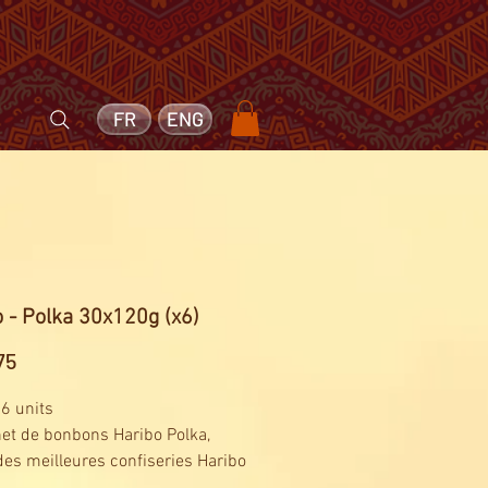
FR
ENG
 - Polka 30x120g (x6)
Price
75
 6 units
et de bonbons Haribo Polka,
des meilleures confiseries Haribo